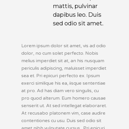
mattis, pulvinar
dapibus leo. Duis
sed odio sit amet.
Lorem ipsum dolor sit amet, vis ad odio
dolor, no cum solet perfecto. Nobis
melius imperdiet sit at, an his nusquam
periculis adipiscing, maluisset imperdiet
sea et. Pri epicuri perfecto ex. Ipsum
exerci similique his ea, iisque sententiae
at pro. Ad has diam vero singulis, cu
pro quod alterum. Eum homero causae
senserit ut. At sed intellegat elaboraret.
At recusabo platonem vim, case audire
contentiones cu usu. Duis sed odio sit
amet nibh vulputate cursus. Pri epicuri