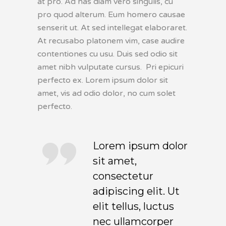
at pro. Ad has diam vero singulis, cu
pro quod alterum. Eum homero causae
senserit ut. At sed intellegat elaboraret.
At recusabo platonem vim, case audire
contentiones cu usu. Duis sed odio sit
amet nibh vulputate cursus. Pri epicuri
perfecto ex. Lorem ipsum dolor sit
amet, vis ad odio dolor, no cum solet
perfecto.
Lorem ipsum dolor
sit amet,
consectetur
adipiscing elit. Ut
elit tellus, luctus
nec ullamcorper