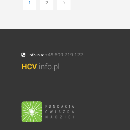
1
2
+48 609 719 122
Infolinia: