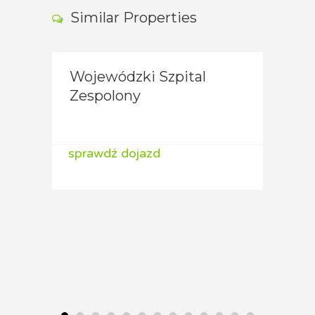
Similar Properties
Wojewódzki Szpital
Niepubliczny ZOZ
Woje
Zespolony
Przychodnia
Zesp
Specjalistyczna Gemini
Perz
sprawdź dojazd
sprawdź dojazd
spraw