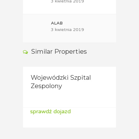
3 kwietnia 2019
ALAB
3 kwietnia 2019
Similar Properties
Wojewódzki Szpital
Niep
A:
Zespolony
Przy
Spec
sprawdź dojazd
spraw