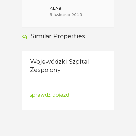
ALAB
3 kwietnia 2019
Similar Properties
Wojewódzki Szpital
Niepubliczny ZOZ
Woje
Zespolony
Przychodnia
Zesp
Specjalistyczna Gemini
Perz
sprawdź dojazd
sprawdź dojazd
spraw