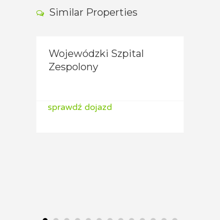
Similar Properties
Wojewódzki Szpital
Niep
A:
Zespolony
Przy
Spec
sprawdź dojazd
spraw