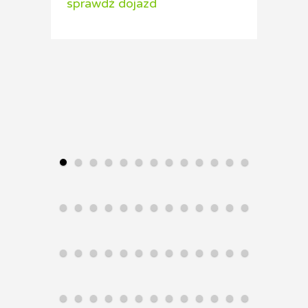
sprawdź dojazd
spraw