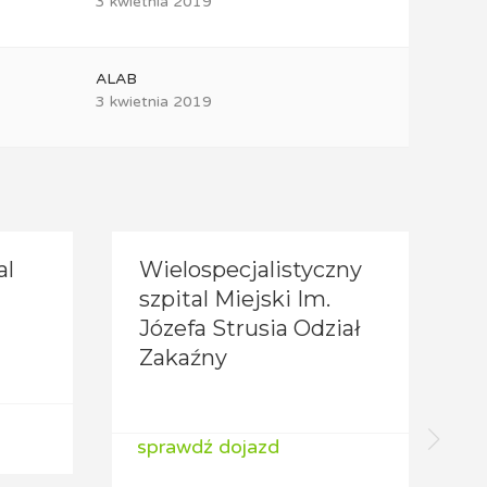
3 kwietnia 2019
ALAB
3 kwietnia 2019
al
Wielospecjalistyczny
S
szpital Miejski Im.
I
Józefa Strusia Odział
Zakaźny
s
sprawdź dojazd