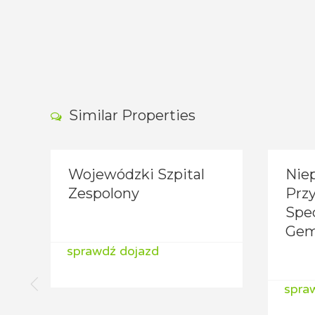
Similar Properties
Wojewódzki Szpital
Nie
Zespolony
Prz
Spec
Gem
sprawdź dojazd
spra