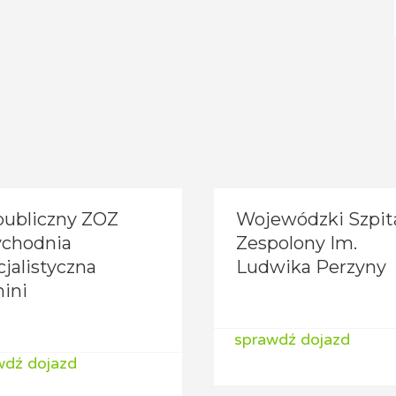
publiczny ZOZ
Wojewódzki Szpit
ychodnia
Zespolony Im.
jalistyczna
Ludwika Perzyny
ini
sprawdź dojazd
wdź dojazd