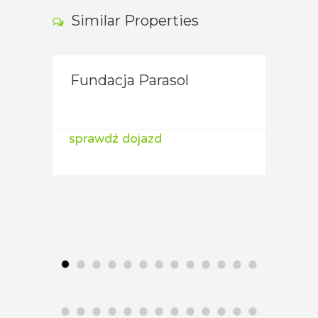
Similar Properties
Fundacja Parasol
ALAB
ALA
sprawdź dojazd
sprawdź dojazd
spraw