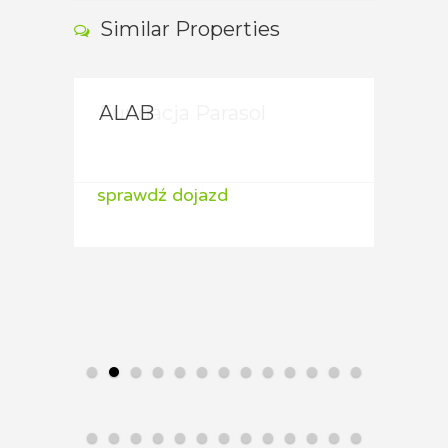
Similar Properties
Fundacja Parasol
ALAB
ALA
sprawdź dojazd
sprawdź dojazd
spraw