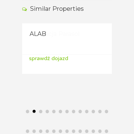
Similar Properties
ALAB
ALA
sprawdź dojazd
spraw