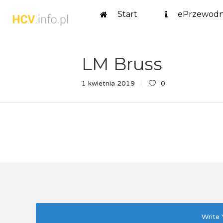
Start
ePrzewodn
LM Bruss
1 kwietnia 2019
0
Write 