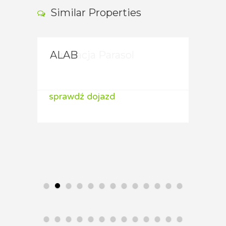
Similar Properties
Fundacja Parasol
ALAB
ALA
sprawdź dojazd
sprawdź dojazd
spraw