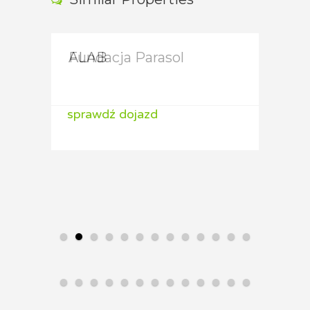
Fundacja Parasol
ALAB
ALA
sprawdź dojazd
sprawdź dojazd
spraw