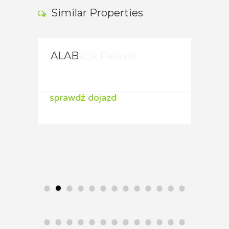
Similar Properties
Fundacja Parasol
ALAB
ALA
sprawdź dojazd
sprawdź dojazd
spraw