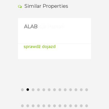
Similar Properties
ALAB
ALA
sprawdź dojazd
spraw