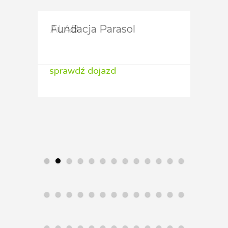
Fundacja Parasol
ALAB
ALA
sprawdź dojazd
sprawdź dojazd
spraw