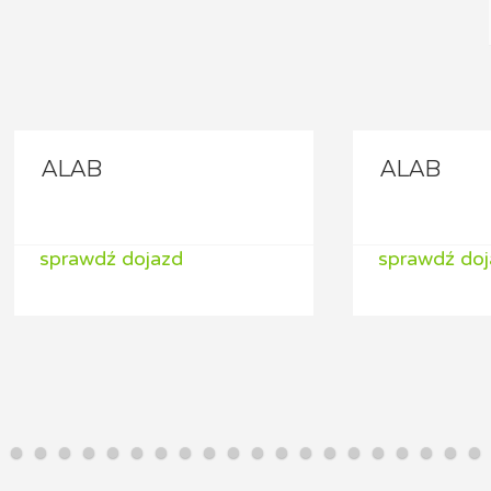
B
ALAB
wdź dojazd
sprawdź dojazd