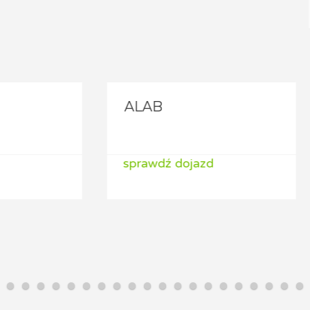
B
ALAB
wdź dojazd
sprawdź dojazd