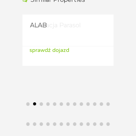
Fundacja Parasol
ALAB
ALA
sprawdź dojazd
sprawdź dojazd
spraw