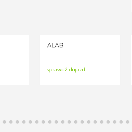
B
ALAB
wdź dojazd
sprawdź dojazd