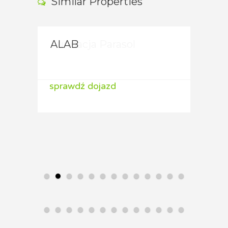
Similar Properties
ALAB
ALA
sprawdź dojazd
spraw