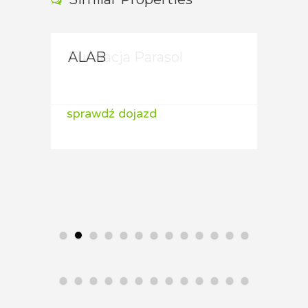
Fundacja Parasol
ALAB
ALA
sprawdź dojazd
sprawdź dojazd
spraw