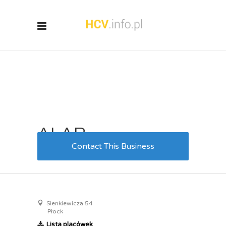
ALAB
Contact This Business
1 kwietnia 2019
0
3
Sienkiewicza 54
Płock
Lista placówek