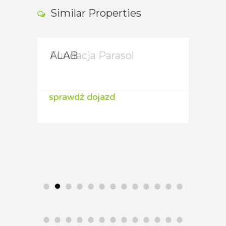
Similar Properties
Fundacja Parasol
ALAB
ALA
sprawdź dojazd
sprawdź dojazd
spraw