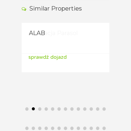
Similar Properties
Fundacja Parasol
ALAB
ALA
sprawdź dojazd
sprawdź dojazd
spraw