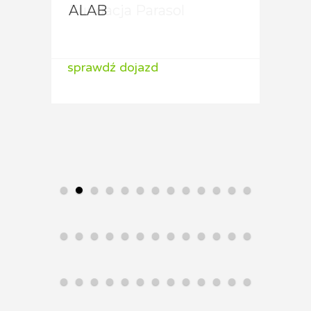
Fundacja Parasol
ALAB
ALA
sprawdź dojazd
sprawdź dojazd
spraw