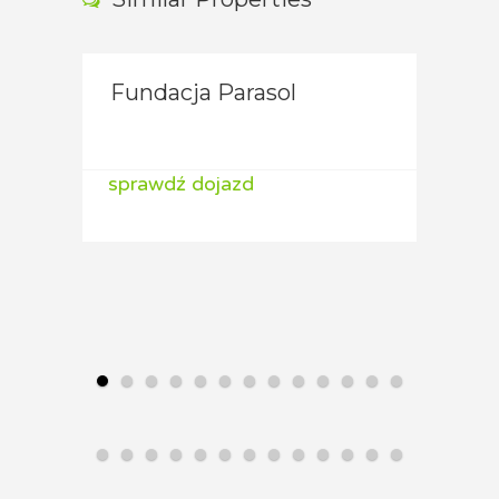
Fundacja Parasol
ALA
sprawdź dojazd
spraw